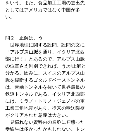
をいう。また、食品加工工場の進出先
としてはアメリカではなく中国が多
い。
問２　正解は、
う
　世界地理に関する設問。設問の文に
「
アルプス山脈
を通り、イタリア北西
部に行く」とあるので、アルプス山脈
の位置さえ判別できれば、う.が正解と
分かる。因みに、スイスのアルプス山
脈を縦断するゴタルドベーストンネル
は、青函トンネルを抜いて世界最長の
鉄道トンネルである。イタリア北西部
には、ミラノ・トリノ・ジェノバの重
工業三角地帯があり、従来の輸送障壁
がクリアされた意義は大きい。
　見慣れない資料内の名称に戸惑った
受験生は多かったかもしれない。トン