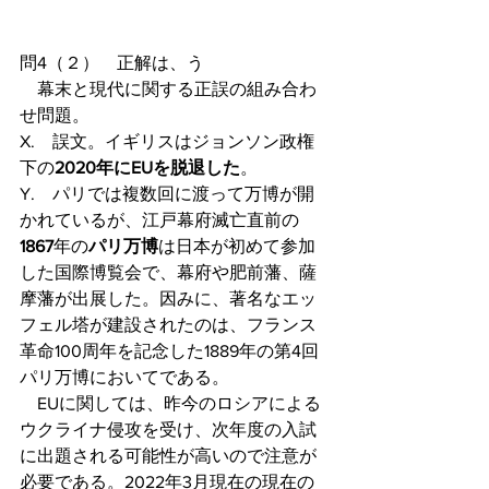
問4（２）　正解は、う
　幕末と現代に関する正誤の組み合わ
せ問題。
X.　誤文。イギリスはジョンソン政権
下の
2020年にEUを脱退した
。
Y.　パリでは複数回に渡って万博が開
かれているが、江戸幕府滅亡直前の
1867
年の
パリ万博
は日本が初めて参加
した国際博覧会で、幕府や肥前藩、薩
摩藩が出展した。因みに、著名なエッ
フェル塔が建設されたのは、フランス
革命100周年を記念した1889年の第4回
パリ万博においてである。
　EUに関しては、昨今のロシアによる
ウクライナ侵攻を受け、次年度の入試
に出題される可能性が高いので注意が
必要である。2022年3月現在の現在の