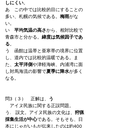
しにくい
。
あ　この中では比較的目にすることの
多い、札幌の気候である。
梅雨
がな
い。
い　
平均気温の高さ
から、相対比較で
青森市と分かる。
緯度は気候因子であ
る
。
う　函館は温帯と亜寒帯の境界に位置
し、道内では比較的温暖である。ま
た、
太平洋側
や津軽海峡、内浦湾に面
し対馬海流の影響で
夏季に降水
が多く
なる。
問3（３）　正解は、
う
　アイヌ民族に関する正誤問題。
う.　誤文。アイヌ民族の文化は、
狩猟
採集生活が中心
である。そもそも、日
本にじゃがいもが伝来したのは約400