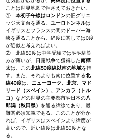
な気候が広がるが、
高緯度に位置する
ことは世界地図で押さえておきたい。
①　
本初子午線はロンドン
の旧グリニ
ッジ天文台を通る。
ユーロトンネル
は
イギリスとフランスの間のドーバー海
峡を通ることから、経度に関しては0度
が近似と考えればよい。
②　北緯50度は中学受験ではやや馴染
みが薄いが、日露戦争で獲得した
南樺
太
は、この
北緯50度線以南の地域
を指
す。また、それよりも南に位置する
北
緯40度
は、
ニューヨーク、北京、マド
リード（スペイン）、アンカラ（トル
コ）
などの世界の主要都市や日本の
八
郎潟（秋田県）
を通る緯線であり、最
難関必須知識である。このことが分か
れば、イギリスはスペインより緯度が
高いので、近い緯度は北緯50度とな
る。