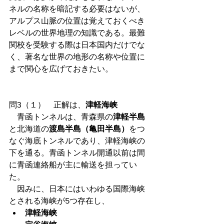
ネルの名称を暗記する必要はないが、
アルプス山脈の位置は覚えておくべき
レベルの世界地理の知識である。最難
関校を受験する際は日本国内だけでな
く、著名な世界の地形の名称や位置に
まで関心を広げておきたい。
問3（１）　正解は、
津軽海峡
　青函トンネルは、青森県の
津軽半島
と北海道の
渡島半島（亀田半島）
をつ
なぐ海底トンネルであり、津軽海峡の
下を通る。青函トンネル開通以前は間
に青函連絡船が主に輸送を担ってい
た。
　因みに、日本にはいわゆる国際海峡
とされる海峡が5つ存在し、
津軽海峡