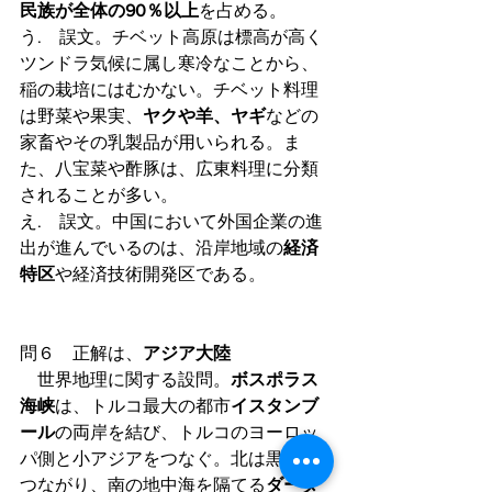
民族が全体の90％以上
を占める。
う.　誤文。チベット高原は標高が高く
ツンドラ気候に属し寒冷なことから、
稲の栽培にはむかない。チベット料理
は野菜や果実、
ヤクや羊、ヤギ
などの
家畜やその乳製品が用いられる。ま
た、八宝菜や酢豚は、広東料理に分類
されることが多い。
え.　誤文。中国において外国企業の進
出が進んでいるのは、沿岸地域の
経済
特区
や経済技術開発区である。
問６　正解は、
アジア大陸
　世界地理に関する設問。
ボスポラス
海峡
は、トルコ最大の都市
イスタンブ
ール
の両岸を結び、トルコのヨーロッ
パ側と小アジアをつなぐ。北は黒海に
つながり、南の地中海を隔てる
ダーダ