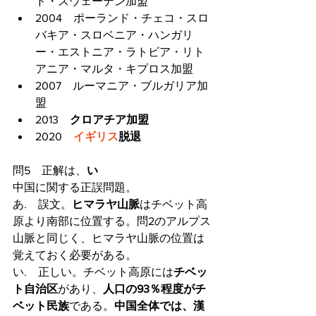
ド・スウェーデン加盟
2004　ポーランド・チェコ・スロ
バキア・スロベニア・ハンガリ
ー・エストニア・ラトビア・リト
アニア・マルタ・キプロス加盟
2007　ルーマニア・ブルガリア加
盟
2013　
クロアチア加盟
2020　
イギリス
脱退
問5　正解は、
い
中国に関する正誤問題。
あ.　誤文。
ヒマラヤ山脈
はチベット高
原より南部に位置する。問2のアルプス
山脈と同じく、ヒマラヤ山脈の位置は
覚えておく必要がある。
い.　正しい。チベット高原には
チベッ
ト自治区
があり、
人口の93％程度がチ
ベット民族
である。
中国全体では、漢