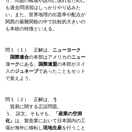
り、問題の構成や設問に慣れるために
も過去問演習はしっかりやり込みた
い。また、世界地理の出題率や配点が
関西の最難関校の中で比較的大きいの
も本校の特徴といえる。
問１（１）　正解は、
ニューヨーク
国際連合
の本部はアメリカの
ニュー
ヨーク
にある。
国際連盟
の本部がスイ
スの
ジュネーブ
であったこともセット
で覚えよう。
問１（２）　正解は、
う
　貿易に関する正誤問題。
う.　誤文。そもそも、
「産業の空洞
化」
は、製造業において日本国内の工
場が海外に移転し
現地生産
を行うこと