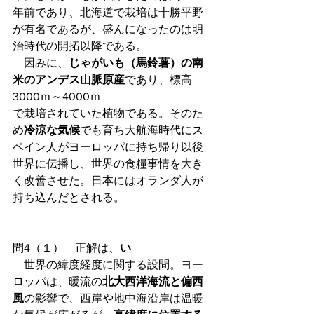
年前であり、北海道で栽培は十勝平野
が有名であるが、盛んになったのは明
治時代の開拓以降である。
　因みに、
じゃがいも（馬鈴薯）の南
米のアンデス山脈原産
であり、標高
3000ｍ～4000ｍ
で栽培されていた植物である。そのた
め
冷涼な気候
でも育ち大航海時代にス
ペイン人がヨーロッパに持ち帰り以後
世界に伝播し、世界の食糧事情を大き
く改善させた。日本にはオランダ人が
持ち込んだとされる。
問4（１）　正解は、
い
　世界の緯度経度に関する設問。ヨー
ロッパは、暖流の
北大西洋海流と偏西
風
の影響で、西岸や地中海沿岸は温暖