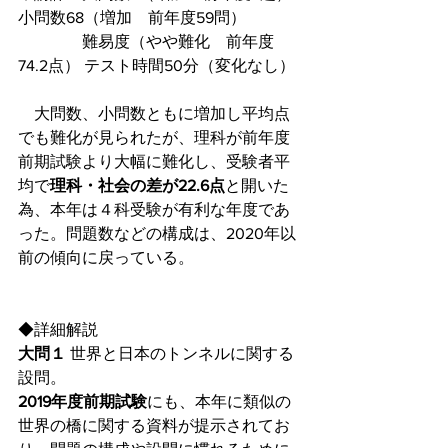
小問数68（増加　前年度59問）
　　　　難易度（やや難化　前年度
74.2点） テスト時間50分（変化なし）
　大問数、小問数ともに増加し平均点
でも難化が見られたが、理科が前年度
前期試験より大幅に難化し、受験者平
均で
理科・社会の差が22.6点
と開いた
為、本年は４科受験が有利な年度であ
った。問題数などの構成は、2020年以
前の傾向に戻っている。
◆詳細解説
大問１ 
世界と日本のトンネルに関する
設問。
2019年度前期試験
にも、本年に類似の
世界の橋に関する資料が提示されてお