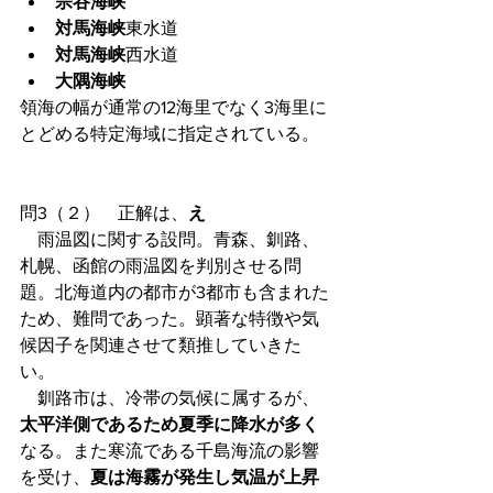
宗谷海峡
対馬海峡
東水道
対馬海峡
西水道
大隅海峡
領海の幅が通常の12海里でなく3海里に
とどめる特定海域に指定されている。
問3（２）　正解は、
え
　雨温図に関する設問。青森、釧路、
札幌、函館の雨温図を判別させる問
題。北海道内の都市が3都市も含まれた
ため、難問であった。顕著な特徴や気
候因子を関連させて類推していきた
い。
　釧路市は、冷帯の気候に属するが、
太平洋側であるため夏季に降水が多く
なる。また寒流である千島海流の影響
を受け、
夏は海霧が発生し気温が上昇