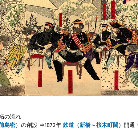
拓の流れ
前島密
）の創設 ⇒1872年 
鉄道（新橋～桜木町間）
開通