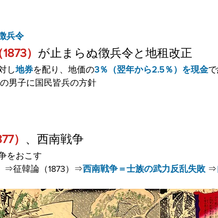
徴兵令
873）
が止まらぬ徴兵令と地租改正
対し
地券
を配り、地価の
3％（翌年から2.5％）を現金
で
上の男子に国民皆兵の方針
77）
、西南戦争
争をおこす
）⇒征韓論（1873）⇒
西南戦争＝士族の武力反乱失敗
 ⇒