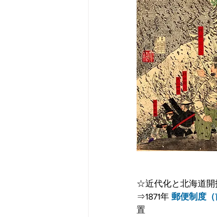
☆近代化と北海道開
⇒1871年 
郵便制度（
置