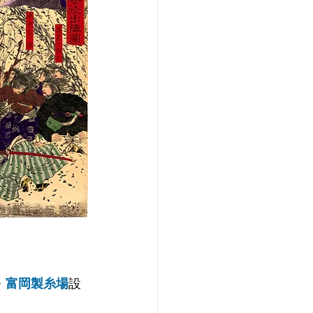
・
富岡製糸場
設