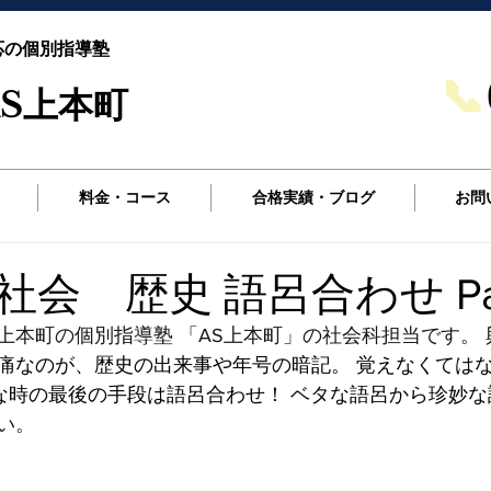
応の個別指導塾
📞
S上本町
料金・コース
合格実績・ブログ
お問
会 歴史 語呂合わせ Par
上本町の個別指導塾 「AS上本町」の社会科担当です。
痛なのが、歴史の出来事や年号の暗記。 覚えなくては
な時の最後の手段は語呂合わせ！ ベタな語呂から珍妙な
い。