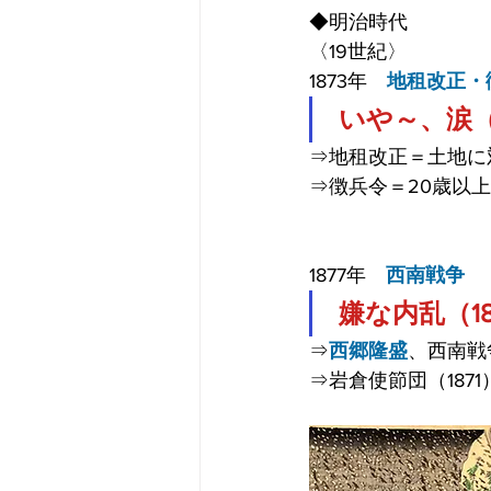
◆明治時代
〈19世紀〉
1873年　
地租改正・
いや～、涙（1
⇒地租改正＝土地に
⇒徴兵令＝20歳以
1877年　
西南戦争
嫌な内乱（18
⇒
西郷隆盛
、西南戦
⇒岩倉使節団（1871