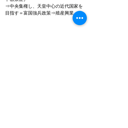
⇒中央集権し、天皇中心の近代国家を
目指す＝富国強兵政策⇒殖産興業
「個別指導塾AS上本町」では、新規入
塾生を募集しています。
中学受験から大学受験まで、完全1対1の
個別指導でお子様ごとに最適な学習を
全教科サポートしています。お子様の
学習に関してお困りの方は、
無料の学習カウンセリング→無
料の体験授業
まで、まずはお気軽にお問い合わせく
ださい。