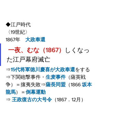
◆江戸時代
〈19世紀〉
1867年　
大政奉還
一夜、むな（1867）
しくなっ
た江戸幕府滅亡
⇒
15代将軍徳川慶喜が大政奉還
をする
⇒下関砲撃事件・
生麦事件
（薩英戦
争）＝攘夷失敗⇒
薩長同盟
（1866 
坂本
龍馬
）＝
倒幕運動
⇒ 
王政復古の大号令
（1867．12月）