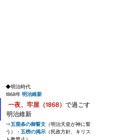
◆明治時代
1868年 
明治維新
一夜、牢屋（1868）
で過ごす
明治維新
⇒
五箇条の御誓文
（明治天皇が神に誓
う）・
五榜の掲示
（民政方針、キリス
ト教禁止）