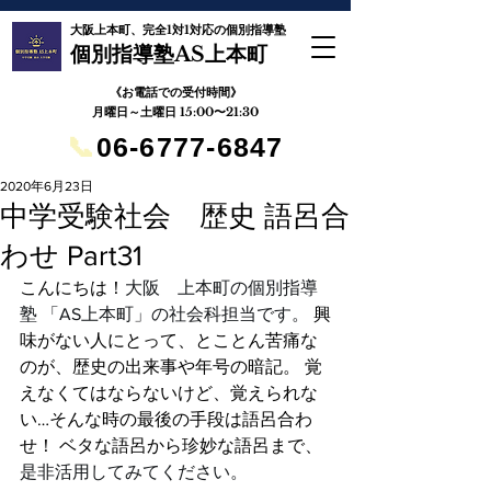
大阪上本町、完全1対1対応の個別指導塾
個別指導塾AS上本町
《お電話での受付時間》
月曜日～土曜日 15:00〜21:30
📞
06-6777-6847
2020年6月23日
中学受験社会 歴史 語呂合
わせ Part31
こんにちは！
大阪　上本町の個別指導
塾 「AS上本町」の社会科担当です。
 興
味がない人にとって、とことん苦痛な
のが、歴史の出来事や年号の暗記。 覚
えなくてはならないけど、覚えられな
い…そんな時の最後の手段は語呂合わ
せ！ ベタな語呂から珍妙な語呂まで、
是非活用してみてください。