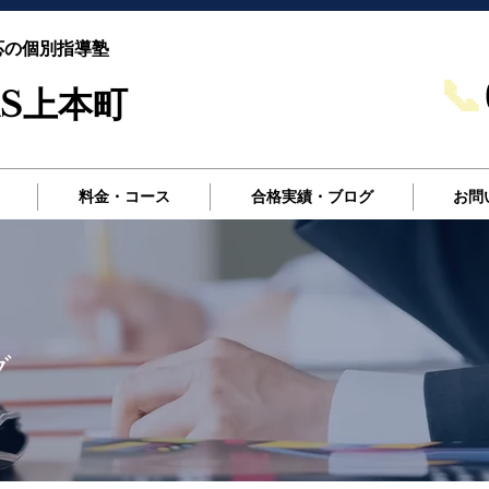
応の個別指導塾
📞
S上本町
料金・コース
合格実績・ブログ
お問
グ