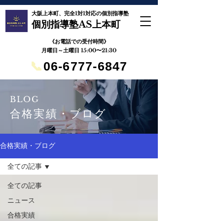
大阪上本町、完全1対1対応の個別指導塾
個別指導塾AS上本町
《お電話での受付時間》
月曜日～土曜日 15:00〜21:30
📞
06-6777-6847
BLOG
合格実績・ブログ
合格実績・ブログ
全ての記事
全ての記事
ニュース
合格実績