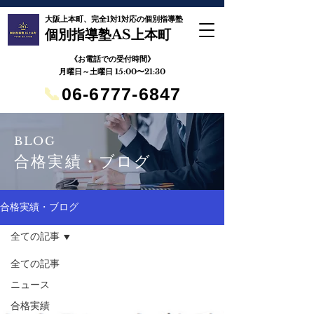
大阪上本町、完全1対1対応の個別指導塾
個別指導塾AS上本町
《お電話での受付時間》
月曜日～土曜日 15:00〜21:30
📞
06-6777-6847
BLOG
合格実績・ブログ
合格実績・ブログ
全ての記事
全ての記事
ニュース
合格実績