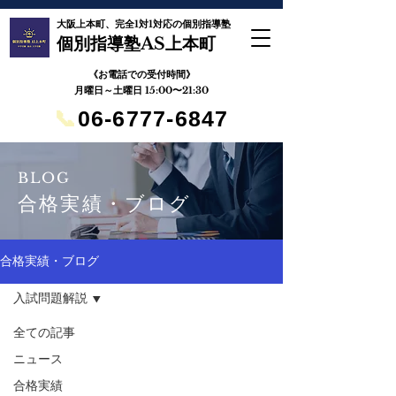
大阪上本町、完全1対1対応の個別指導塾
個別指導塾AS上本町
《お電話での受付時間》
月曜日～土曜日 15:00〜21:30
📞
06-6777-6847
BLOG
合格実績・ブログ
合格実績・ブログ
入試問題解説
全ての記事
ニュース
合格実績